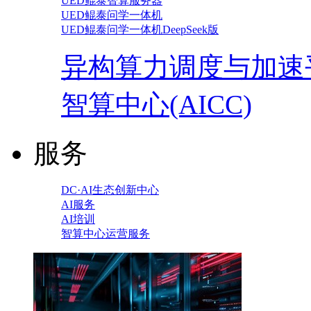
UED鲲泰智算服务器
UED鲲泰问学一体机
UED鲲泰问学一体机DeepSeek版
异构算力调度与加速
智算中心(AICC)
服务
DC·AI生态创新中心
AI服务
AI培训
智算中心运营服务