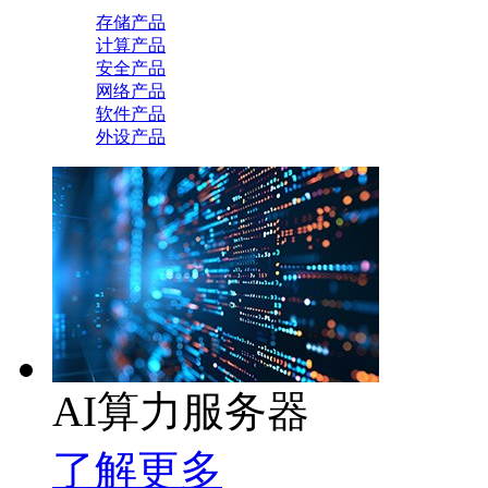
存储产品
计算产品
安全产品
网络产品
软件产品
外设产品
AI算力服务器
了解更多