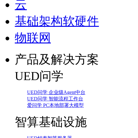
云
基础架构软硬件
物联网
产品及解决方案
UED问学
UED问学 企业级Agent中台
UED问学 智能流程工作台
爱问学 PC本地部署大模型
智算基础设施