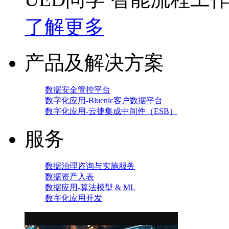
了解更多
产品及解决方案
数据安全管控平台
数字化应用-Bluenic客户数据平台
数字化应用-云捷集成中间件（ESB）
服务
数据治理咨询与实施服务
数据资产入表
数据应用-算法模型 & ML
数字化应用开发