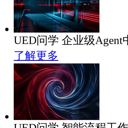
UED问学 企业级Agen
了解更多
UED问学 智能流程工