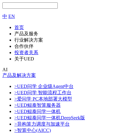
中
EN
首页
产品及服务
行业解决方案
合作伙伴
投资者关系
关于UED
AI
产品及解决方案
>UED问学 企业级Agent中台
>UED问学 智能流程工作台
>爱问学 PC本地部署大模型
>UED鲲泰智算服务器
>UED鲲泰问学一体机
>UED鲲泰问学一体机DeepSeek版
>异构算力调度与加速平台
>智算中心(AICC)