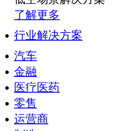
了解更多
行业解决方案
汽车
金融
医疗医药
零售
运营商