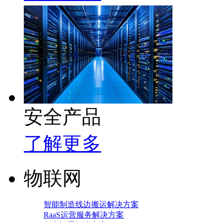
安全产品
了解更多
物联网
智能制造线边搬运解决方案
RaaS运营服务解决方案